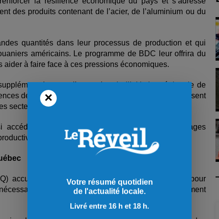
enforcer la résilience économique du pays et s’adresse
tent des produits contenant de l’acier, de l’aluminium ou du
grandes quantités dans leur processus de production et qui
 douaniers américains. Le programme de BDC leur offrira du
 aider à faire face à ces pressions économiques.
supplémentaires par l’entremise de l’Initiative régionale de
×
 agences de développement régional (ADR) du Canada, visent
es secteurs de l’économie.
si accéder à du financement pour effectuer des virages
roductivité et renforcer leur compétitivité.
Québec
Q) accueille favorablement les mesures annoncées pour
Votre résumé quotidien
écessaire dans un contexte qualifié de particulièrement
de l'actualité locale.
Livré entre 16 h et 18 h.