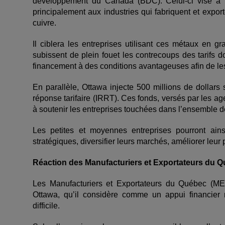
développement du Canada (BDC). Celui-ci vise à r
principalement aux industries qui fabriquent et expor
cuivre.
Il ciblera les entreprises utilisant ces métaux en 
subissent de plein fouet les contrecoups des tarifs
financement à des conditions avantageuses afin de les
En parallèle, Ottawa injecte 500 millions de dollars 
réponse tarifaire (IRRT). Ces fonds, versés par les
à soutenir les entreprises touchées dans l’ensemble d
Les petites et moyennes entreprises pourront ain
stratégiques, diversifier leurs marchés, améliorer leur p
Réaction des Manufacturiers et Exportateurs du 
Les Manufacturiers et Exportateurs du Québec (ME
Ottawa, qu’il considère comme un appui financier n
difficile.