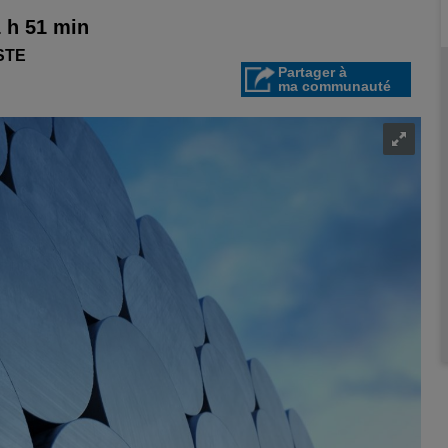
 h 51 min
STE
Partager à
ma communauté