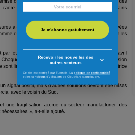
emise de la BDC contribueront à soutenir les liquidités des
 cadre de l’IRRT permettront de poursuivre certains
res aient l’impact souhaité, elles devront être déployées
Je m'abonne gratuitement
amme de remise ainsi qu’aux quotas d’importation pour les
 par les tarifs douaniers, particulièrement depuis le 2 avril
Recevoir les nouvelles des
u. Chaque jour, des entreprises nous interpellent : la pression
autres secteurs
e sont limitées. », a affirmé Julie White, présidente-directrice
Ce site est protégé par Turnstile. La
politique de confidentialité
et les
conditions d'utilisation
de Cloudflare s'appliquent.
un signal positif, mais d’autres solutions devront être mises
rcial avec le voisin du Sud.
t une fragilisation accrue du secteur manufacturier, des
nécessaires. », a-t-elle ajouté.