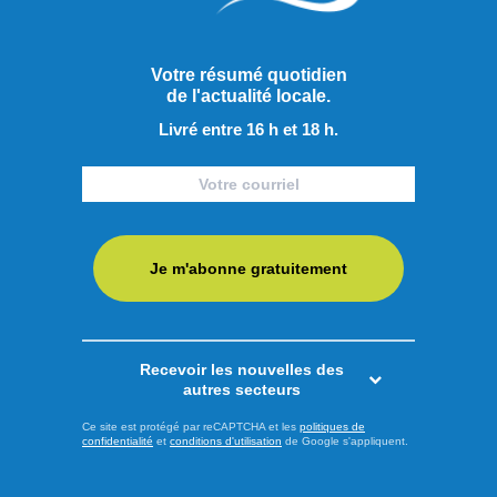
Votre résumé quotidien
de l'actualité locale.
Livré entre 16 h et 18 h.
Je m'abonne gratuitement
Publié à 12h00
Près de 10 M$ pour préparer
l'exploitation du phosphate
Recevoir les nouvelles des
autres secteurs
Le gouvernement fédéral injecte près de 5 millions de
dollars dans le développement des infrastructures liées au
Ce site est protégé par reCAPTCHA et les
politiques de
confidentialité
et
conditions d'utilisation
de Google s'appliquent.
gisement de phosphate Bégin-Lamarche, au Saguenay-
Lac-Saint-Jean L'annonce a été faite aujourd'hui par