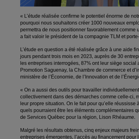
« L’étude réalisée confirme le potentiel énorme de not
pourquoi nous souhaitons créer 1000 nouveaux emplois
permettra de nous positionner favorablement comme un
a fait valoir le président de la compagnie TLM et por
L’étude en question a été réalisée grâce à une aide f
jours pendant trois mois en 2023, auprès de 30 entrepr
les entreprises interrogées, 87% ont leur siège socia
Promotion Saguenay, la Chambre de commerce et d’in
ministère de l’Économie, de l’Innovation et de l’Énergie
« On a aussi des outils pour travailler individuellemen
collectivement dans des démarches comme celle-ci, ma
leur propre situation. On le fait pour qu’elle réussisse
quels pourraient être les éléments complémentaires qui
de Services Québec pour la région, Lison Rhéaume.
Malgré les résultats obtenus, cinq enjeux majeurs freine
entreprises émergentes, l’accès au financement pour le