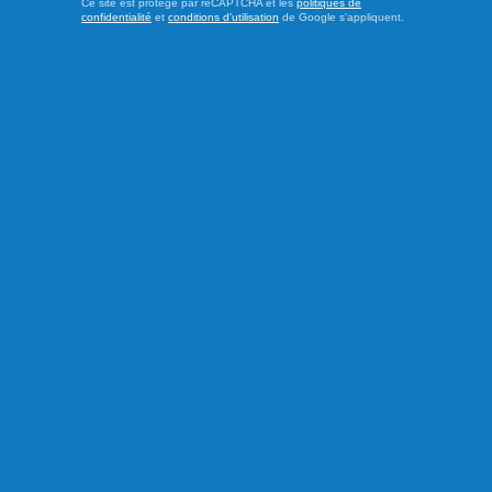
Ce site est protégé par reCAPTCHA et les
politiques de
confidentialité
et
conditions d'utilisation
de Google s'appliquent.
Publié le 4 août 2026