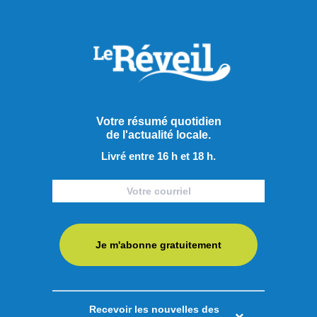
Votre résumé quotidien
de l'actualité locale.
Livré entre 16 h et 18 h.
Je m'abonne gratuitement
Publié le 4 août 2026
Recevoir les nouvelles des
63 artistes régionaux dans