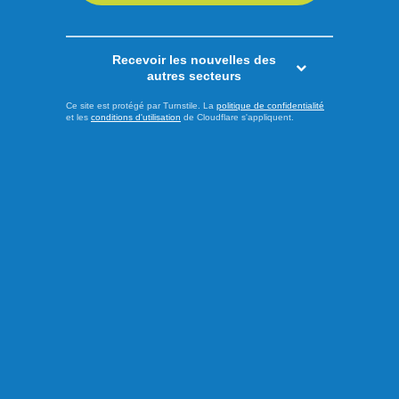
Recevoir les nouvelles des
autres secteurs
Ce site est protégé par Turnstile. La
politique de confidentialité
et les
conditions d'utilisation
de Cloudflare s'appliquent.
Publié le 7 août 2026
Seize artistes en route vers la
Grande Finale Desjardins
Les noms des finalistes de l’édition 2026 du Festival de la
chanson de Saint-Ambroise ont été dévoilés à l’issue de la
dernière demi-finale présentée jeudi soir à l’Amphithéâtre
Marcel-Claveau. Le jury a complété sa sélection en vue de
la Grande Finale Desjardins, qui se tiendra le samedi 8
août à 19 h 30. Après plusieurs jours de compétition, ...