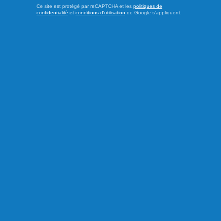
Ce site est protégé par reCAPTCHA et les
politiques de
confidentialité
et
conditions d'utilisation
de Google s'appliquent.
Publié à 7h00
Un été de Bleuet
Je ne suis pas encore en vacances. J’ai hâte. Ça s’en vient.
Je vois passer des publications de mes amis en camping,
au bord d’une rivière ou d’un lac, dans une piscine, à la
pêche. Bon, c’est vrai que la vie semble parfaite sur les
réseaux sociaux. Faut s’en méfier. Certaines circonstances
font en sorte que je ne prévois pas être très sorteux cet ...
LIRE LA SUITE
Chroniques