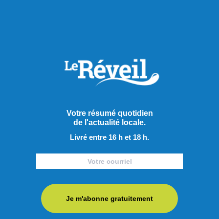
associé avec le principal fabricant d’imprimantes 3D,
l’entreprise chinoise Creality.
« La compagnie m’a justement fait parvenir leur imprimante
phare, que je vais pouvoir mettre à profit pour mes futures
créations. »
M. Lauzon produit également du contenu relatif à son
matériel sur différentes plateformes, comme
Facebook, Youtube, Instagram et Tik Tok.
Votre résumé quotidien
Partager à ma communauté
de l'actualité locale.
Livré entre 16 h et 18 h.
RECOMMANDÉS POUR VOUS
Je m'abonne gratuitement
Actualités