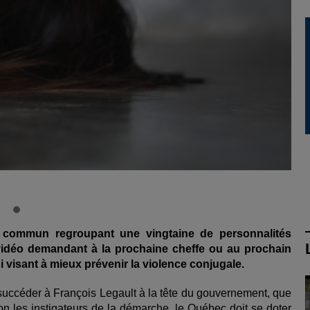
ont commun regroupant une vingtaine de personnalités
 vidéo demandant à la prochaine cheffe ou au prochain
visant à mieux prévenir la violence conjugale.
uccéder à François Legault à la tête du gouvernement, que
lon les instigateurs de la démarche, le Québec doit se doter