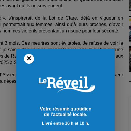
mes avant qu’ils ne surviennent.
, s’inspirerait de la Loi de Clare, déjà en vigueur en
 permettrait aux femmes, ainsi qu’à leurs proches, d’avoir
s hommes violents présentant un risque pour leur sécurité.
 3 mois. Ces meurtres sont évitables. Je refuse de voir la
e je sais qu'on peut se donner les moyens que plus aucune
tés de Rachel Renaud, la sœur de Gabie Renaud, morte aux
×
 2025 à Saint-Jérôme.
l’Assemblée nationale du Québec ont déjà voté en faveur
a nécessité d’adopter une loi de ce type.
Votre résumé quotidien
de l'actualité locale.
Livré entre 16 h et 18 h.