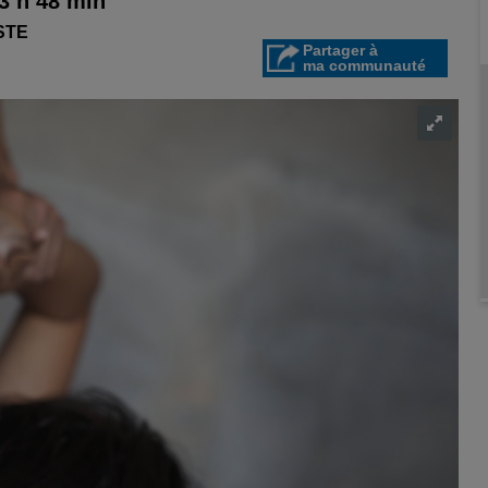
13 h 48 min
STE
Partager à
ma communauté