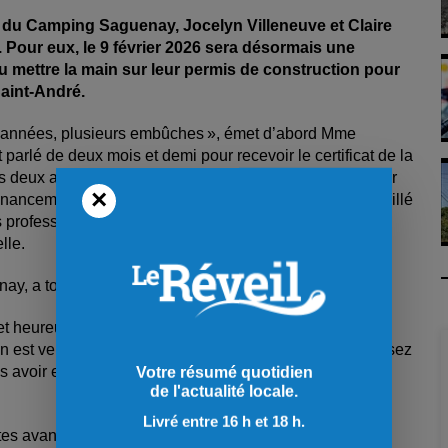
es du Camping Saguenay, Jocelyn Villeneuve et Claire
. Pour eux, le 9 février 2026 sera désormais une
 pu mettre la main sur leur permis de construction pour
Saint-André.
es années, plusieurs embûches », émet d’abord Mme
parlé de deux mois et demi pour recevoir le certificat de la
 deux ans et demi. À force d’étirer la sauce, on a fini par
×
financement. Ensuite, on n’a pas toujours été bien conseillé
 professionnels. Et certains politiciens avaient mieux à
elle.
enay, a toutefois changé la donne pour eux.
et heureusement, tout le monde tirait dans le même
n est venu nous voir et est intervenu dans le dossier assez
avoir enfin reçu notre permis, on était fou raide
Votre résumé quotidien
de l'actualité locale.
Livré entre 16 h et 18 h.
rtes avant l’automne prochain, comme de nombreuses