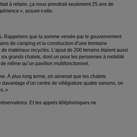
’était à refaire, ça nous prendrait seulement 25 ans de
xpérience », assure-t-elle.
%. Rappelons que la somme versée par le gouvernement
ains de camping et la construction d’une trentaine
t de matériaux recyclés. L’ajout de 200 terrains étaient aussi
six grands chalets, dont un pour les personnes à mobilité
s, de même qu’un pavillon multifonctionnel.
e. À plus long terme, on aimerait que les chalets
 davantage d’un centre de villégiature quatre saisons, on
es. »
réservations. Et les appels téléphoniques ne
ée.