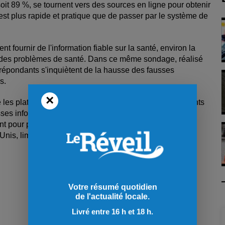
oit 89 %, se tournent vers des sources en ligne pour obtenir
est plus rapide et pratique que de passer par le système de
 fournir de l'information fiable sur la santé, environ la
ter des problèmes de santé. Dans ce même sondage, réalisé
répondants s'inquiètent de la hausse des fausses
s.
×
e les plateformes de médias sociaux et les gouvernements
usses informations sur la santé. Les médecins exhortent
 pour protéger la population canadienne contre les
nis, limiter les préjudices en ligne et investir dans des
Votre résumé quotidien
de l'actualité locale.
Livré entre 16 h et 18 h.