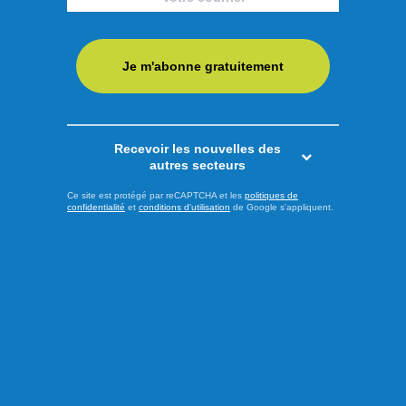
Je m'abonne gratuitement
Recevoir les nouvelles des
autres secteurs
Ce site est protégé par reCAPTCHA et les
politiques de
confidentialité
et
conditions d'utilisation
de Google s'appliquent.
Publié hier à 13h00
Les psychiatres pressent les
partis à prendre position
À l’approche de l’élection provinciale du 5 octobre prochain,
l’Association des médecins psychiatres du Québec (AMPQ)