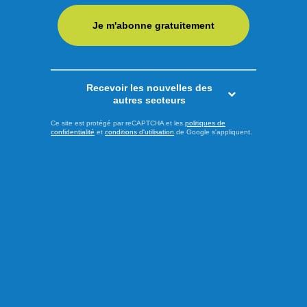
Je m'abonne gratuitement
Recevoir les nouvelles des
autres secteurs
Ce site est protégé par reCAPTCHA et les
politiques de
confidentialité
et
conditions d'utilisation
de Google s'appliquent.
Publié à 13h00
Les psychiatres pressent les
partis à prendre position
À l’approche de l’élection provinciale du 5 octobre prochain,
l’Association des médecins psychiatres du Québec (AMPQ)
lance un appel aux formations politiques : faire de la santé
mentale une priorité incontournable de la prochaine