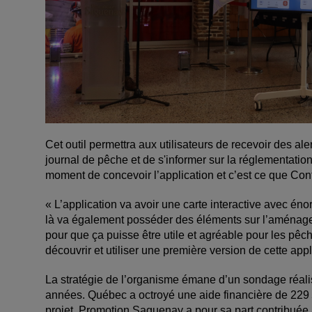
Cet outil permettra aux utilisateurs de recevoir des al
journal de pêche et de s'informer sur la réglementation
moment de concevoir l’application et c’est ce que Cont
« L’application va avoir une carte interactive avec éno
là va également posséder des éléments sur l’aménageme
pour que ça puisse être utile et agréable pour les pê
découvrir et utiliser une première version de cette ap
La stratégie de l’organisme émane d’un sondage réal
années. Québec a octroyé une aide financière de 229 
projet. Promotion Saguenay a pour sa part contribuée à