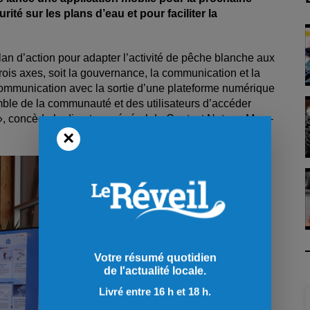
ité sur les plans d’eau et pour faciliter la
an d’action pour adapter l’activité de pêche blanche aux
rois axes, soit la gouvernance, la communication et la
t communication avec la sortie d’une plateforme numérique
emble de la communauté et des utilisateurs d’accéder
», concède le directeur général de Contact Nature, Marc-
×
Votre résumé quotidien
de l'actualité locale.
Livré entre 16 h et 18 h.